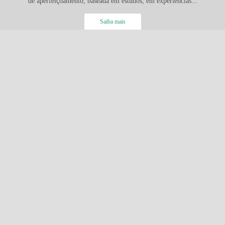
de aperfeiçoamento, baseada em estudos, em experiências...
Saiba mais
FACEBOOK
SOLICITE SEU ORÇAMENTO!
Enviar mensagem
contato@produtorarealtime.com.br
Paula Freitas , 169 - Emiliano Perneta
Pinhais / PR
Contato