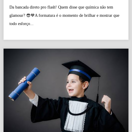
Da bancada direto pro flash! Quem disse que química não tem
glamour? 😎💙A formatura é o momento de brilhar e mostrar que
todo esforço...