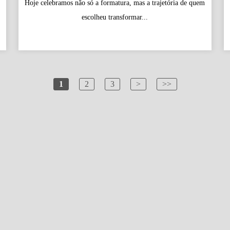
Hoje celebramos não só a formatura, mas a trajetória de quem
escolheu transformar...
1
2
3
>
>>